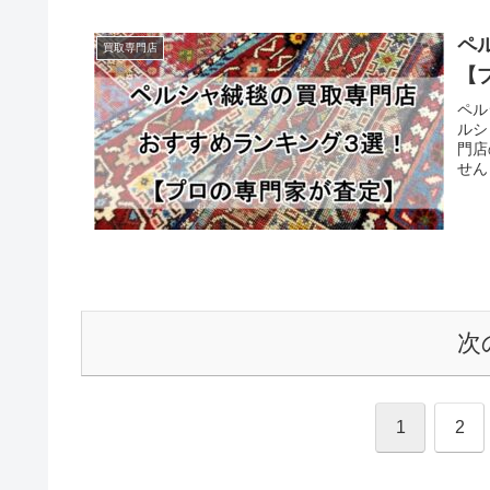
ペ
買取専門店
【
ペル
ルシ
門店
せん
次
1
2