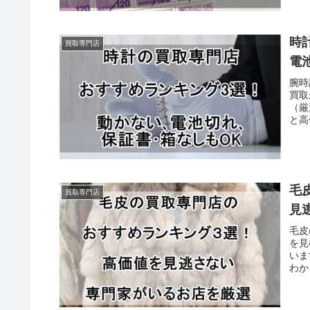
時
買取専門店
電
腕時
買取
（厳
と高
毛
買取専門店
見
毛皮
を見
いま
わか