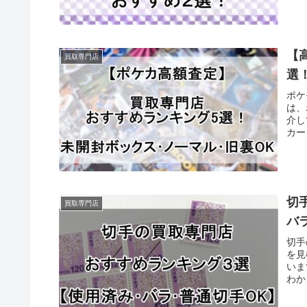
【
買取専門店
選
ポケ
は、
介し
カー
切
買取専門店
バ
切手
を見
いま
わか