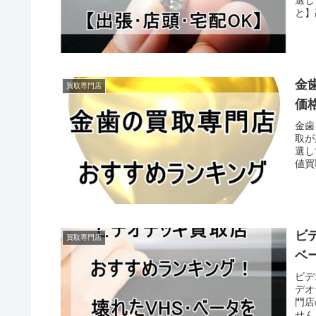
と】
金
買取専門店
価
金歯
取が
選し
値買
ビ
買取専門店
ベ
ビデ
デオ
門店
せん