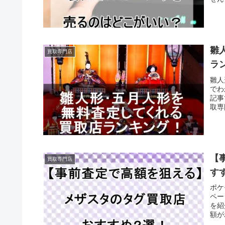
雛
買取専門店
ラ
雛人
でわ
記事
取専
【
買取専門店
す
ポケ
ペー
を紹
額が