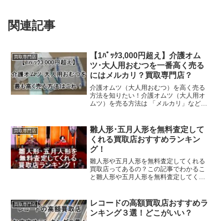
関連記事
【1ﾊﾟｯｸ3,000円超え】介護オム
買取専門店
ツ･大人用おむつを一番高く売る
にはメルカリ？買取専門店？
介護オムツ（大人用おむつ）を高く売る
方法を知りたい！介護オムツ（大人用オ
ムツ）を売る方法は 「メルカリ」などの
フリマアプリで売る 複数の「買取専門
店」に無料査定してもらい、最も高値を
つけてくれるお店に売る リサイクルショ
雛人形･五月人形を無料査定して
買取専門店
ップ（ブックオフ・ハ...
くれる買取店おすすめランキン
グ！
雛人形や五月人形を無料査定してくれる
買取店ってあるの？この記事でわかるこ
と雛人形や五月人形を無料査定してくれ
る買取専門店この記事では、雛人形や五
月人形を査定してくれる「骨董品・美術
品の買取専門店」をランキング形式でご
レコードの高額買取店おすすめラ
買取専門店
紹介します。雛人形･五月...
ンキング３選！どこがいい？