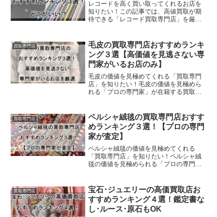
レコードを高く買い取ってくれるお店を
知りたい！この記事では、高値買取が期
待できる「レコード買取専門店」を厳選
してご紹介します。（厳選しているた
め、おすすめのお店は多くありません）
この記事でわかること高値買取が期待で
毛皮の買取専門店おすすめランキ
買取専門店
きる「レコード買取専門店」...
ング３選【高価値を見逃さない専
門家がいるお店のみ】
毛皮の価値を見極めてくれる「買取専門
店」を知りたい！毛皮の価値を見極めら
れる「プロの専門家」が在籍する買取専
門店のみ紹介しています！（厳選してい
るためお店の数は多くありません）この
記事でわかること毛皮の価値を見極めら
ペルシャ絨毯の買取専門店おすす
買取専門店
れる「プロの専門家」が在...
めランキング３選！【プロの専門
家が査定】
ペルシャ絨毯の価値を見極めてくれる
「買取専門店」を知りたい！ペルシャ絨
毯の価値を見極められる「プロの専門
家」が在籍する買取専門店のみ紹介して
います！（厳選しているためお店の数は
多くありません）この記事でわかること
宝石･ジュエリーの高価買取店お
買取専門店
ペルシャ絨毯の価値を見極めら...
すすめランキング４選！鑑定書な
し･ルース･原石もOK