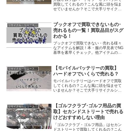
買取してくれるの？こんな風に頭を悩ま
せていませんか？そこで大手リサイクル
ショップのハードオフ・オフハウスで介
護オムツを買取してるかどうか、徹底リ
サーチしました！この記事でわかること
ブックオフで買取できないもの･
リサイクル・リユースショップ
ハードオフ・オフハウスで...
売れるもの一覧！買取品目がスグ
わかる！
ブックオフで買取できない・売れる様々
なアイテムを解説！本・服の早見表でNG
基準を素早くチェック。他アイテムの買
取基準と本の処分方法も徹底解説。
【モバイルバッテリーの買取】
リサイクル・リユースショップ
ハードオフでいくらで売れる？
モバイルバッテリーはハードオフで買取
してくれるの？こんな風に頭を悩ませて
いませんか？そこで大手リサイクルショ
ップのハードオフでモバイルバッテリー
を買取してるかどうか、徹底リサーチし
ました！【この記事でわかること】ハー
【ゴルフクラブ･ゴルフ用品の買
リサイクル・リユースショップ
ドオフで・・・ 「モバイ...
取】セカンドストリートで売れる
けどおすすめしない理由
「ゴルフクラブ・ゴルフ用品」はセカン
ドストリートで買取してくれるの？こん