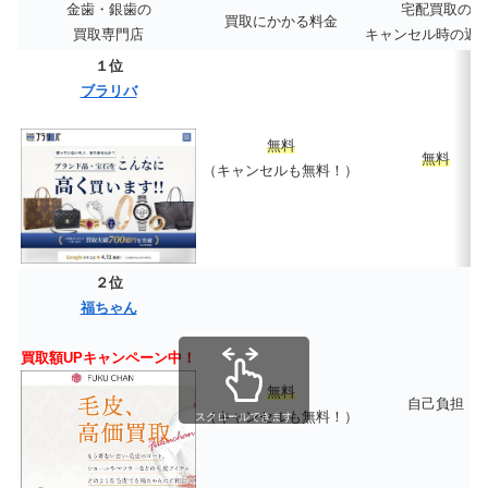
金歯・銀歯の
宅配買取の
買取にかかる料金
買取専門店
キャンセル時の返
１位
ブラリバ
無料
無料
（キャンセルも無料！）
２位
福ちゃん
買取額UPキャンペーン中！
無料
自己負担
（キャンセルも無料！）
スクロールできます