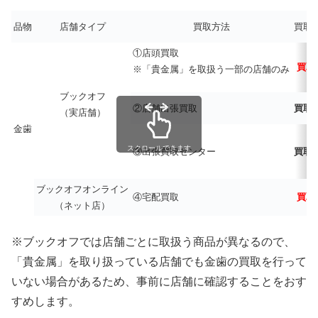
品物
店舗タイプ
買取方法
買取
①店頭買取
買取
※「貴金属」を取扱う一部の店舗のみ
ブックオフ
②店舗出張買取
買取
（実店舗）
金歯
スクロールできます
③出張買取センター
買取
ブックオフオンライン
④宅配買取
買取
（ネット店）
※ブックオフでは店舗ごとに取扱う商品が異なるので、
「貴金属」を取り扱っている店舗でも金歯の買取を行って
いない場合があるため、事前に店舗に確認することをおす
すめします。