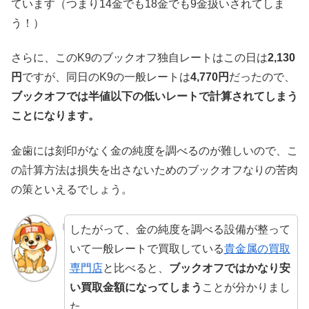
ています（つまり14金でも18金でも9金扱いされてしま
う！）
さらに、このK9のブックオフ独自レートはこの日は
2,130
円
ですが、同日のK9の一般レートは
4,770円
だったので、
ブックオフでは半値以下の低いレートで計算されてしまう
ことになります。
金歯には刻印がなく金の純度を調べるのが難しいので、こ
の計算方法は損失を出さないためのブックオフなりの苦肉
の策といえるでしょう。
したがって、金の純度を調べる設備が整って
いて一般レートで買取している
貴金属の買取
専門店
と比べると、
ブックオフではかなり安
い買取金額になってしまう
ことが分かりまし
た。