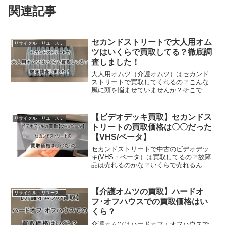
関連記事
セカンドストリートで大人用オム
リサイクル・リユースショップ
ツはいくらで買取してる？徹底調
査しました！
大人用オムツ（介護オムツ）はセカンド
ストリートで買取してくれるの？こんな
風に頭を悩ませていませんか？そこで大
手リサイクルショップのセカンドストリ
ートで大人用オムツを買取してるかどう
か、徹底リサーチしました！この記事で
【ビデオデッキ買取】セカンドス
リサイクル・リユースショップ
わかることセカンドストリ...
トリートの買取価格は〇〇だった
【VHS/ベータ】
セカンドストリートで中古のビデオデッ
キ(VHS・ベータ）は買取してるの？故障
品は売れるのかな？いくらで売れるんだ
ろう？当記事ではこのような疑問に答え
るために、セカンドストリートの複数の
店舗を徹底調査し、ビデオデッキの買取
【介護オムツの買取】ハードオ
リサイクル・リユースショップ
についてわかりやすく...
フ･オフハウスでの買取価格はい
くら？
介護オムツはハードオフ・オフハウスで