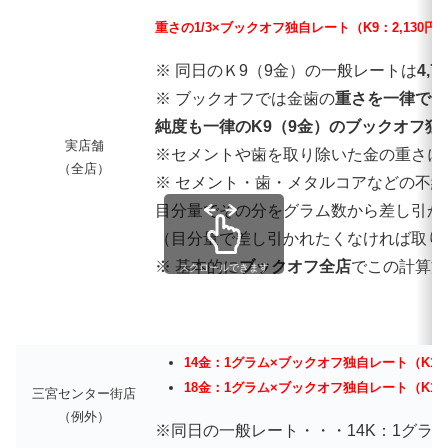
重さの1/3×ブックオフ独自レート（K9：2,130円
※ 同日のＫ9（9金）の一般レートは
4,7
※ ブックオフでは金歯の
重さを一律で1/
純度も一律のK9（9金）のブックオフ独
実店舗
※セメントや歯を取り除いた金の重さに対
（全店）
※ セメント・歯・メタルコアなどの不
目分量でその分をグラム数から差し引か
（目分量で差し引かれたくなければ取り
※ 基本的に
ブックオフ全店
でこの計算方
スクロールできます
14金：1グラム×ブックオフ独自レート（K14：
18金：1グラム×ブックオフ独自レート（K18：
三宮センター街店
（例外）
※同日の一般レート・・・14K：1グラ