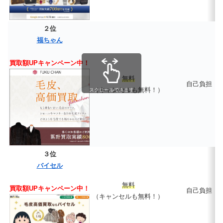
２位
福ちゃん
買取額UPキャンペーン中！
無料
自己負担
（キャンセルも無料！）
スクロールできます
３位
バイセル
無料
買取額UPキャンペーン中！
自己負担
（キャンセルも無料！）